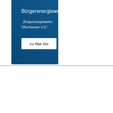
Bürgerenergiewerke
„Bürgerenergiewerke
Offenhausen e.G.“
zur Web Site