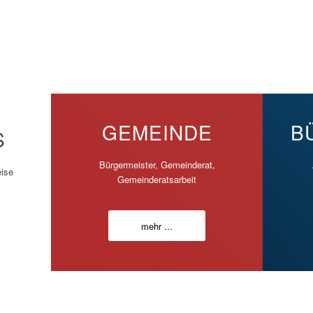
GEMEINDE
B
S
Bürgermeister, Gemeinderat,
ise
Gemeinderatsarbeit
mehr ...