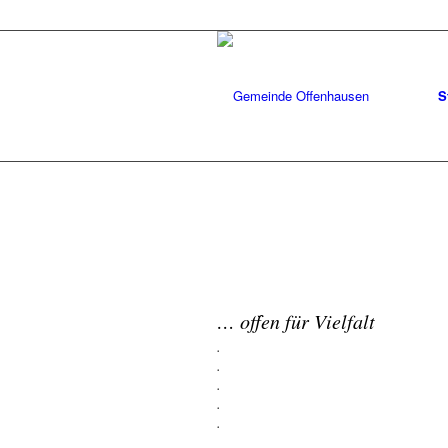
S
… offen für Vielfalt
.
.
.
.
.