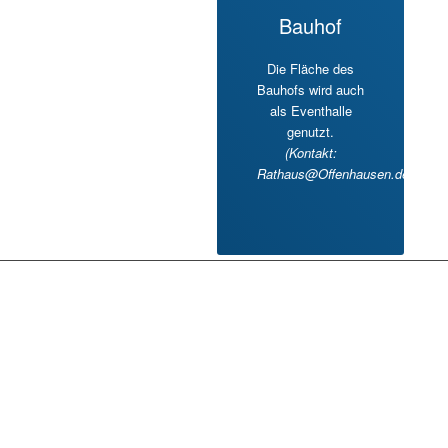
Bauhof
Die Fläche des
Bauhofs wird auch
als Eventhalle
genutzt.
(Kontakt:
Rathaus@Offenhausen.de)