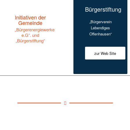
Bürgerstiftung
Initiativen der
Gemeinde
„Bürgerverein
Lebendiges
„Bürgerenergiewerke
Offenhausen“
e.G“. und
„Bürgerstiftung“
zur Web Site